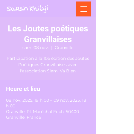
Les Joutes poétiques
Granvillaises
sam. 08 nov.
  |  
Granville
Participation à la 10e édition des Joutes
Poétiques Granvillaises avec
l'association Slam' Va Bien
Heure et lieu
08 nov. 2025, 19 h 00 – 09 nov. 2025, 18
h 00
Granville, Pl. Maréchal Foch, 50400
Granville, France